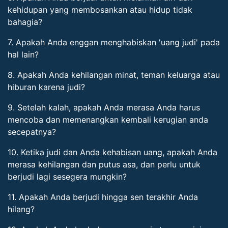
kehidupan yang membosankan atau hidup tidak
bahagia?
7. Apakah Anda enggan menghabiskan 'uang judi' pada
hal lain?
8. Apakah Anda kehilangan minat, teman keluarga atau
hiburan karena judi?
9. Setelah kalah, apakah Anda merasa Anda harus
mencoba dan memenangkan kembali kerugian anda
secepatnya?
10. Ketika judi dan Anda kehabisan uang, apakah Anda
merasa kehilangan dan putus asa, dan perlu untuk
berjudi lagi sesegera mungkin?
11. Apakah Anda berjudi hingga sen terakhir Anda
hilang?