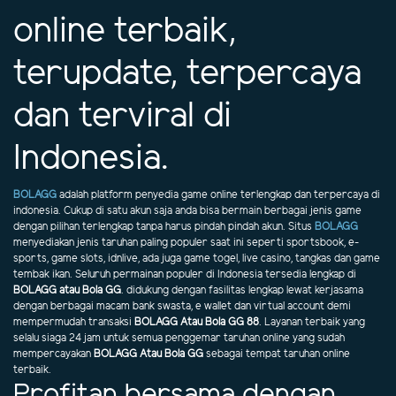
online terbaik,
terupdate, terpercaya
dan terviral di
Indonesia.
BOLAGG
adalah platform penyedia game online terlengkap dan terpercaya di
indonesia. Cukup di satu akun saja anda bisa bermain berbagai jenis game
dengan pilihan terlengkap tanpa harus pindah pindah akun. Situs
BOLAGG
menyediakan jenis taruhan paling populer saat ini seperti sportsbook, e-
sports, game slots, idnlive, ada juga game togel, live casino, tangkas dan game
tembak ikan. Seluruh permainan populer di Indonesia tersedia lengkap di
BOLAGG atau Bola GG
. didukung dengan fasilitas lengkap lewat kerjasama
dengan berbagai macam bank swasta, e wallet dan virtual account demi
mempermudah transaksi
BOLAGG Atau Bola GG 88
. Layanan terbaik yang
selalu siaga 24 jam untuk semua penggemar taruhan online yang sudah
mempercayakan
BOLAGG Atau Bola GG
sebagai tempat taruhan online
terbaik.
Profitan bersama dengan