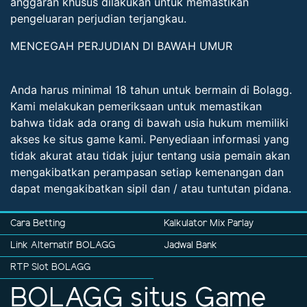
anggaran khusus dilakukan untuk memastikan
pengeluaran perjudian terjangkau.
MENCEGAH PERJUDIAN DI BAWAH UMUR
Anda harus minimal 18 tahun untuk bermain di Bolagg.
Kami melakukan pemeriksaan untuk memastikan
bahwa tidak ada orang di bawah usia hukum memiliki
akses ke situs game kami. Penyediaan informasi yang
tidak akurat atau tidak jujur tentang usia pemain akan
mengakibatkan perampasan setiap kemenangan dan
dapat mengakibatkan sipil dan / atau tuntutan pidana.
Cara Betting
Kalkulator Mix Parlay
Link Alternatif BOLAGG
Jadwal Bank
RTP Slot BOLAGG
BOLAGG situs Game