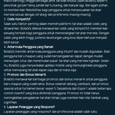
match betting), hingga berbagai jenis taruhan khusus (special bets) seperti
pencetak gol pertama, jumlah kartu kuning, dan banyak lagi. Beragam pilihan
ini memberikan fleksibilitas bagi pengguna untuk menyesuaikan taruhan
mereka sesuai dengan strategi dan preferensi masing-masing.
3.
Odds Kompetitif
Salah satu faktor penting dalam memilih platform taruhan adalah odds yang
ditawarkan. BolaGG dikenal menawarkan odds yang kompetitif, memberikan
peluang terbaik bagi pengguna untuk memenangkan taruhan mereka. Dengan
odds yang lebih tinggi, potensi keuntungan yang bisa diperoleh pun menjadi
lebih besar.
4.
Antarmuka Pengguna yang Ramah
BolaGG memiliki antarmuka pengguna yang intuitif dan mudah digunakan. Baik
pengguna baru maupun yang sudah berpengalaman dapat dengan mudah
menavigasi situs dan menemukan pasar taruhan yang mereka inginkan. Selain
itu, BolaGG juga menyediakan aplikasi mobile yang memungkinkan pengguna
untuk memasang taruhan kapan saja dan di mana saja.
5.
Promosi dan Bonus Menarik
BolaGG menawarkan berbagai promosi dan bonus menarik untuk pengguna
baru maupun yang sudah lama. Bonus selamat datang, cashback, dan promosi
spesial untuk turnamen besar seperti Sepakbola dan Esport adalah beberapa
contoh insentif yang bisa dinikmati pengguna. Promosi ini tidak hanya
meningkatkan pengalaman taruhan tetapi juga memberikan nilai tambah yang
signifikan.
6.
Layanan Pelanggan yang Responsif
Layanan pelanggan yang responsif dan profesional adalah salah satu