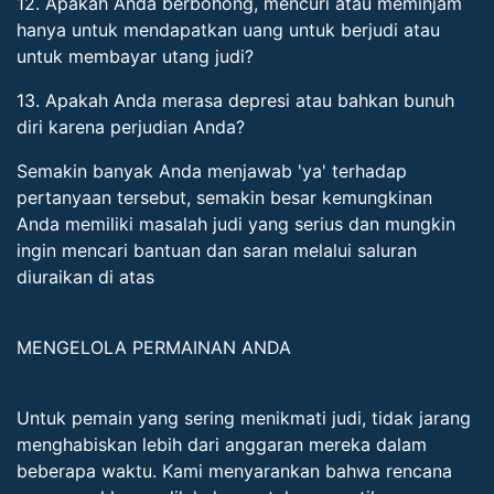
12. Apakah Anda berbohong, mencuri atau meminjam
hanya untuk mendapatkan uang untuk berjudi atau
untuk membayar utang judi?
13. Apakah Anda merasa depresi atau bahkan bunuh
diri karena perjudian Anda?
Semakin banyak Anda menjawab 'ya' terhadap
pertanyaan tersebut, semakin besar kemungkinan
Anda memiliki masalah judi yang serius dan mungkin
ingin mencari bantuan dan saran melalui saluran
diuraikan di atas
MENGELOLA PERMAINAN ANDA
Untuk pemain yang sering menikmati judi, tidak jarang
menghabiskan lebih dari anggaran mereka dalam
beberapa waktu. Kami menyarankan bahwa rencana