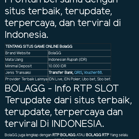
situs terbaik, terupdate,
terpercaya, dan terviral di
Indonesia.
TENTANG SITUS GAME ONLINE BolaGG
Brand Website
BolaGG
Mata Uang
Indonesian Rupiah (IDR)
Minimal Deposit
10.000 IDR
Jenis Transaksi
Transfer Bank,
QRIS
,
Voucher88
.
Provider Terbaik Lainnya
IDN Live, IDN Poker, Ubo bet, Sbo bet
BOLAGG - Info RTP SLOT
Terupdate dari situs terbaik,
terupdate, terpercaya dan
terviral Di INDONESIA.
BolaGG juga lengkap dengan
RTP BOLAGG
ATAU
BOLAGG RTP
Yang selalu